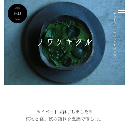
※イベントは終了しました※
―植物と食。秋の訪れを五感で愉しむ。―