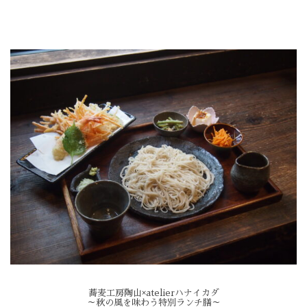
蕎麦工房陶山×atelierハナイカダ
～秋の風を味わう特別ランチ膳～