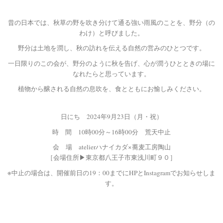
昔の日本では、秋草の野を吹き分けて通る強い雨風のことを、野分（の
わけ）と呼びました。
野分は土地を潤し、秋の訪れを伝える自然の営みのひとつです。
一日限りのこの会が、野分のように秋を告げ、心が潤うひとときの場に
なれたらと思っています。
植物から醸される自然の息吹を、食とともにお愉しみください。
日にち 2024年9月23日（月・祝）
時 間 10時00分～16時00分 荒天中止
会 場 atelierハナイカダ×蕎麦工房陶山
［会場住所▶︎東京都八王子市東浅川町９０］
※中止の場合は、開催前日の19：00までにHPとInstagramでお知らせしま
す。